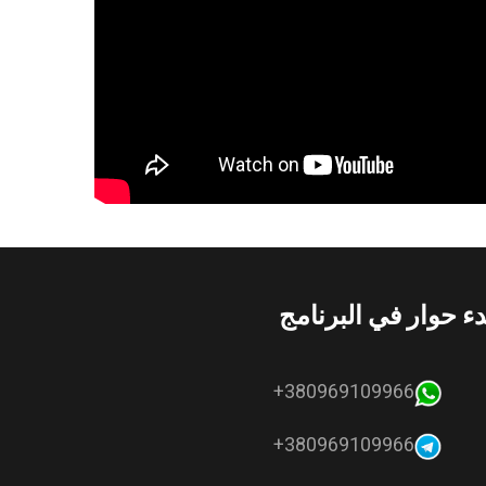
دء حوار في البرنامج
380969109966+
380969109966+