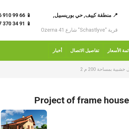
📍 منطقة كييف, حي بوريسبيل,
📱 66 99 910 96 380+
📱 91 34 370 67 380+
قرية "Schastlyve" شارع Ozerna 41
ئمة الأسعار
تفاصيل الاتصال
أخبار
شبية بمساحة 200 م 2
Project of frame hous