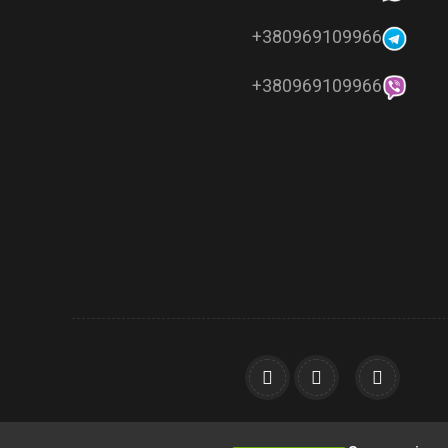
380969109966+
380969109966+