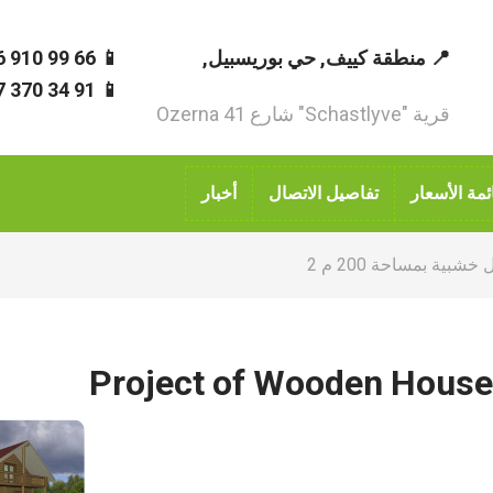
📍 منطقة كييف, حي بوريسبيل,
📱 66 99 910 96 380+
📱 91 34 370 67 380+
قرية "Schastlyve" شارع Ozerna 41
ئمة الأسعار
تفاصيل الاتصال
أخبار
شبية بمساحة 200 م 2
Project of Wooden House