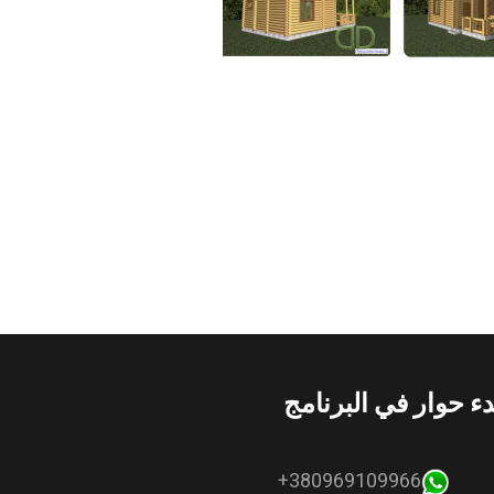
دء حوار في البرنامج
380969109966+