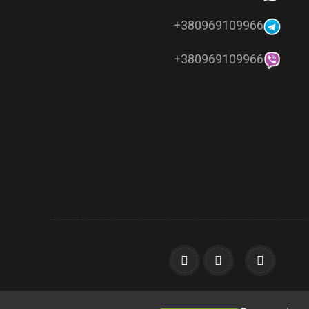
380969109966+
380969109966+