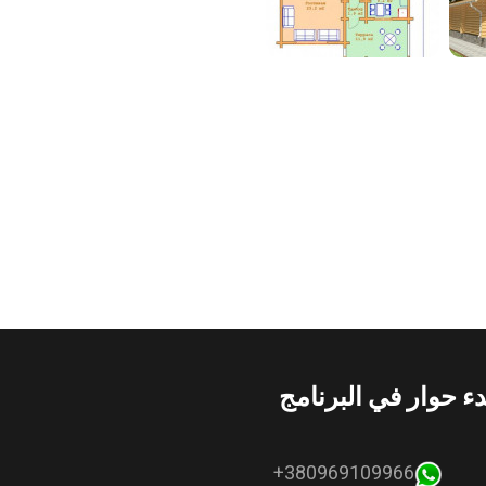
دء حوار في البرنامج
380969109966+