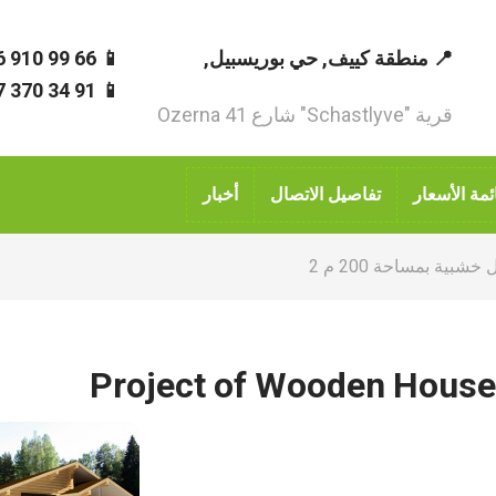
📍 منطقة كييف, حي بوريسبيل,
📱 66 99 910 96 380+
📱 91 34 370 67 380+
قرية "Schastlyve" شارع Ozerna 41
ئمة الأسعار
تفاصيل الاتصال
أخبار
شبية بمساحة 200 م 2
Project of Wooden House