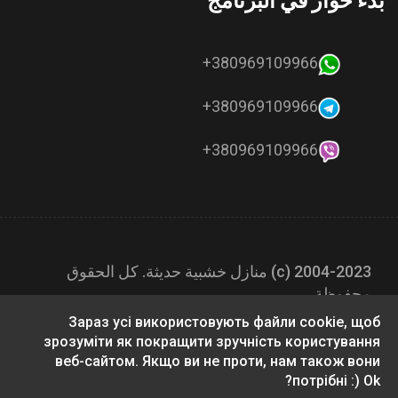
بدء حوار في البرنامج
380969109966+
380969109966+
380969109966+
2004-2023 (с) منازل خشبية حديثة. كل الحقوق
محفوظة.
Зараз усі використовують файли cookie, щоб
зрозуміти як покращити зручність користування
веб-сайтом. Якщо ви не проти, нам також вони
потрібні :) Ok?