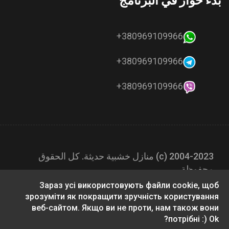
بدء حوار في البرنامج
380969109966+
380969109966+
380969109966+
2004-2023 (с) منازل خشبية حديثة. كل الحقوق
محفوظة.
Зараз усі використовують файли cookie, щоб
зрозуміти як покращити зручність користування
веб-сайтом. Якщо ви не проти, нам також вони
потрібні :) Ok?