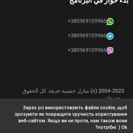
بدء حوار في البرنامج
380969109966+
380969109966+
380969109966+
2004-2023 (с) منازل خشبية حديثة. كل الحقوق
محفوظة.
Зараз усі використовують файли cookie, щоб
зрозуміти як покращити зручність користування
веб-сайтом. Якщо ви не проти, нам також вони
потрібні :) Ok?