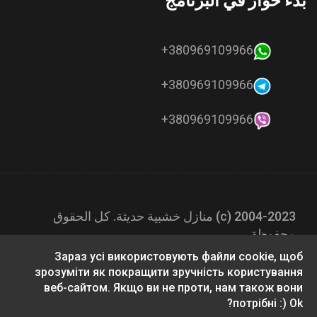
بدء حوار في البرنامج
380969109966+
380969109966+
380969109966+
2004-2023 (с) منازل خشبية حديثة. كل الحقوق
محفوظة.
Зараз усі використовують файли cookie, щоб
зрозуміти як покращити зручність користування
веб-сайтом. Якщо ви не проти, нам також вони
потрібні :) Ok?