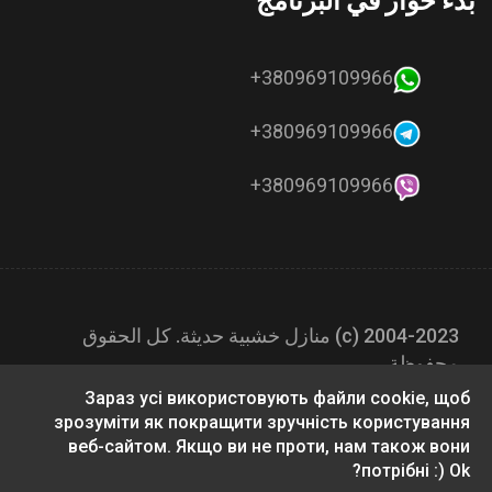
بدء حوار في البرنامج
380969109966+
380969109966+
380969109966+
2004-2023 (с) منازل خشبية حديثة. كل الحقوق
محفوظة.
Зараз усі використовують файли cookie, щоб
зрозуміти як покращити зручність користування
веб-сайтом. Якщо ви не проти, нам також вони
потрібні :) Ok?