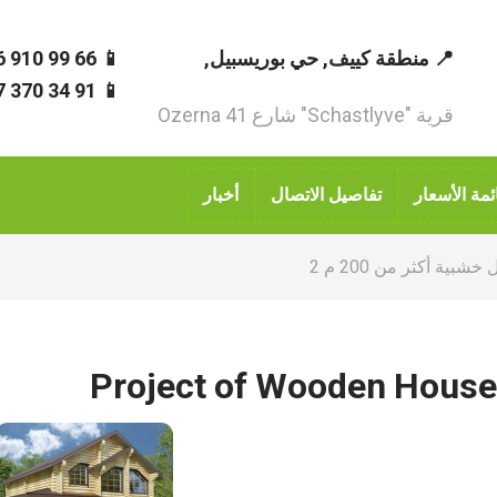
📍 منطقة كييف, حي بوريسبيل,
📱 66 99 910 96 380+
📱 91 34 370 67 380+
قرية "Schastlyve" شارع Ozerna 41
ئمة الأسعار
تفاصيل الاتصال
أخبار
بية أكثر من 200 م 2
Project of Wooden House