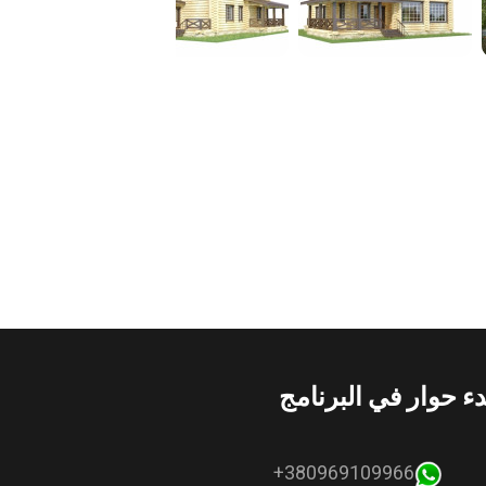
دء حوار في البرنامج
380969109966+