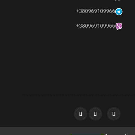
380969109966+
380969109966+