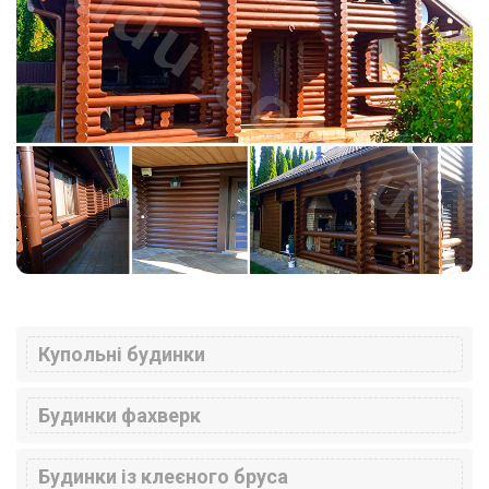
Купольні будинки
Будинки фахверк
Будинки із клеєного бруса