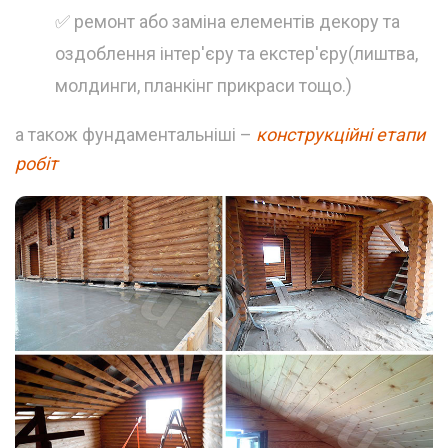
✅ ремонт або заміна елементів декору та
оздоблення інтер'єру та екстер'єру(лиштва,
молдинги, планкінг прикраси тощо.)
а також фундаментальніші –
конструкційні етапи
робіт