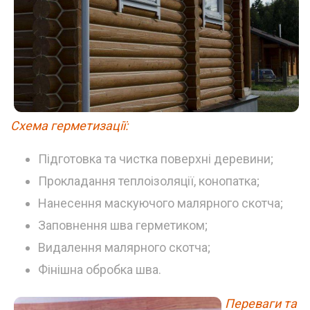
Схема герметизації:
Підготовка та чистка поверхні деревини;
Прокладання теплоізоляції, конопатка;
Нанесення маскуючого малярного скотча;
Заповнення шва герметиком;
Видалення малярного скотча;
Фінішна обробка шва.
Переваги та