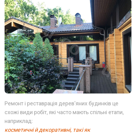
Ремонт і реставрація дерев'яних будинків це
схожі види робіт, які часто мають спільні етапи,
наприклад:
косметичні й декоративні, такі як