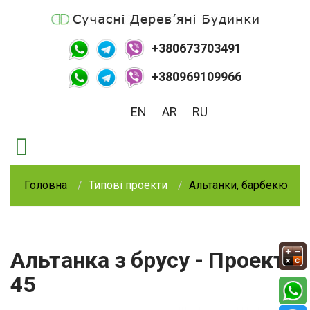
+380673703491
+380969109966
EN
AR
RU
Головна
Типові проекти
Альтанки, барбекю
Альтанка з брусу - Проект
45