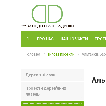
ПРО НАС
НАШІ ОБ'ЄКТИ
ПРОЕ
Головна
Типові проекти
Альтанки, ба
Дерев'яні лазні
Аль
Проекти дерев'яних
лазень