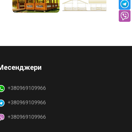
Месенджери
+380969109966
+380969109966
+380969109966